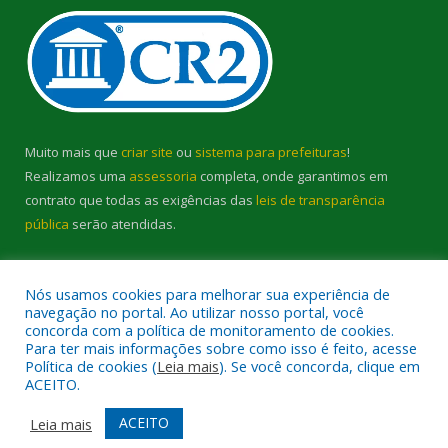
Muito mais que
criar site
ou
sistema para prefeituras
!
Realizamos uma
assessoria
completa, onde garantimos em
contrato que todas as exigências das
leis de transparência
pública
serão atendidas.
Conheça o
PNTP
e o
Radar da Transparência Pública
Nós usamos cookies para melhorar sua experiência de
navegação no portal. Ao utilizar nosso portal, você
concorda com a política de monitoramento de cookies.
Para ter mais informações sobre como isso é feito, acesse
Política de cookies (
Leia mais
). Se você concorda, clique em
Todos os direitos reservados a Prefeitura Municipal de Cambará.
ACEITO.
Mapa do Site
Acessar Área Administrativa
ACEITO
Leia mais
Acessar Webmail