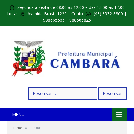
segunda a sexta de 08:00 às 12:00 e das 13:00 às 17:00
horas
Avenida Brasil, 1229 – Centro
(43) 3532-8800 |
988665565 | 988665826
Pesquisar
por:
MENU
»
Home
REURB