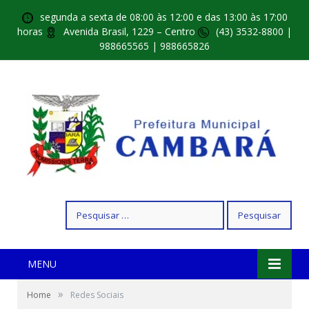
segunda a sexta de 08:00 às 12:00 e das 13:00 às 17:00
horas
Avenida Brasil, 1229 – Centro
(43) 3532-8800 |
988665565 | 988665826
Pesquisar
por:
MENU
»
Home
Redes Sociais