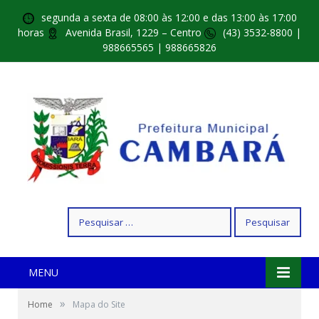
segunda a sexta de 08:00 às 12:00 e das 13:00 às 17:00
horas
Avenida Brasil, 1229 – Centro
(43) 3532-8800 |
988665565 | 988665826
Pesquisar
por:
MENU
»
Home
Mapa do Site