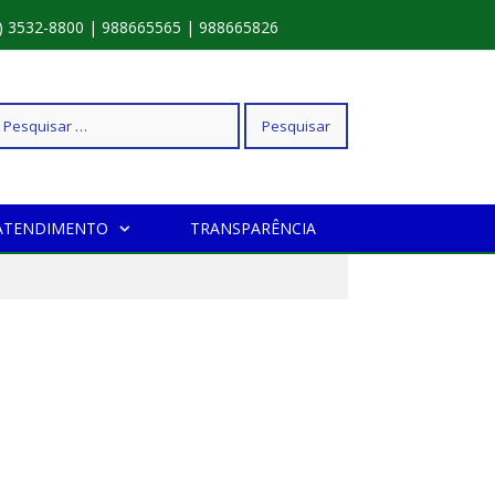
) 3532-8800 | 988665565 | 988665826
squisar
ATENDIMENTO
TRANSPARÊNCIA
r: