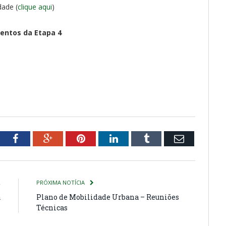
dade (
clique aqui
)
ntos da Etapa 4
)
tter
Facebook
Google+
Pinterest
LinkedIn
Tumblr
Email
R
PRÓXIMA NOTÍCIA
a
Plano de Mobilidade Urbana – Reuniões
Técnicas