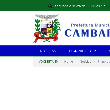
segunda a sexta de 08:00 às 12:00
NOTÍCIAS
O MUNICÍPIO
»
»
VOCÊ ESTÁ EM:
Home
Notícias
Plano d