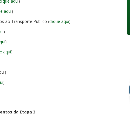
clique aqui
)
ue aqui
)
s ao Transporte Público (
clique aqui
)
qui
)
qui
)
ue aqui
)
qui)
ui
)
ntos da Etapa 3