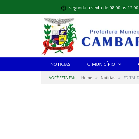
segunda a sexta de 08:00 às 12:00
NOTÍCIAS
O MUNICÍPIO
»
»
VOCÊ ESTÁ EM:
Home
Notícias
EDITAL 