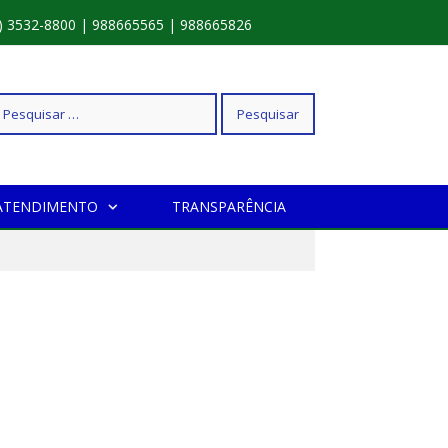
) 3532-8800 | 988665565 | 988665826
squisar
ATENDIMENTO
TRANSPARÊNCIA
r: