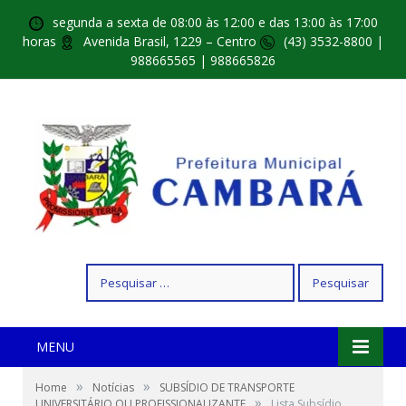
segunda a sexta de 08:00 às 12:00 e das 13:00 às 17:00
horas
Avenida Brasil, 1229 – Centro
(43) 3532-8800 |
988665565 | 988665826
Pesquisar
por:
MENU
»
»
Home
Notícias
SUBSÍDIO DE TRANSPORTE
»
UNIVERSITÁRIO OU PROFISSIONALIZANTE
Lista Subsídio