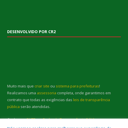
DESENVOLVIDO POR CR2
Muito mais que
criar site
ou
sistema para prefeituras
!
Realizamos uma
assessoria
completa, onde garantimos em
contrato que todas as exigências das
leis de transparência
pública
serão atendidas.
Conheça o
PNTP
e o
Radar da Transparência Pública