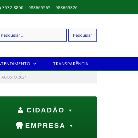
) 3532-8800 | 988665565 | 988665826
squisar
ATENDIMENTO
TRANSPARÊNCIA
r:
IO AGOSTO 2024
CIDADÃO
EMPRESA