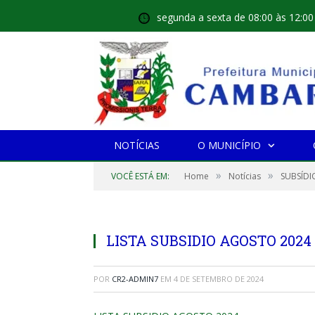
segunda a sexta de 08:00 às 12:00
NOTÍCIAS
O MUNICÍPIO
»
»
VOCÊ ESTÁ EM:
Home
Notícias
SUBSÍDI
LISTA SUBSIDIO AGOSTO 2024
POR
CR2-ADMIN7
EM
4 DE SETEMBRO DE 2024