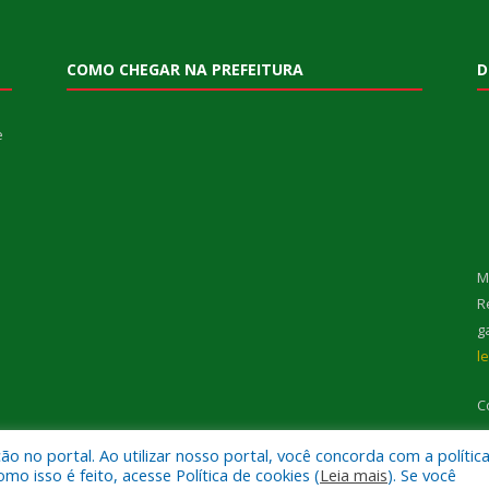
COMO CHEGAR NA PREFEITURA
D
e
M
R
g
l
C
 no portal. Ao utilizar nosso portal, você concorda com a polític
 isso é feito, acesse Política de cookies (
Leia mais
). Se você