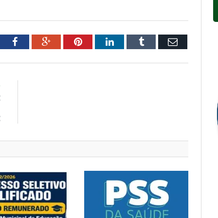
tter
Facebook
Google+
Pinterest
LinkedIn
Tumblr
Email
R
E
U
E