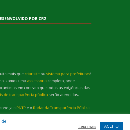
ESENVOLVIDO POR CR2
uito mais que
criar site
ou
sistema para prefeituras
!
ealizamos uma
assessoria
completa, onde
arantimos em contrato que todas as exigências das
eis de transparência pública
serão atendidas.
onheça o
PNTP
e o
Radar da Transparência Pública
a de
ACEITO
Leia mais