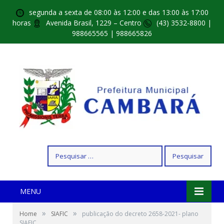
segunda a sexta de 08:00 às 12:00 e das 13:00 às 17:00
horas
Avenida Brasil, 1229 – Centro
(43) 3532-8800 |
988665565 | 988665826
Pesquisar
por:
MENU
»
»
Home
SIAFIC
publicação do decreto 2658-2021- plano
SIAFIC