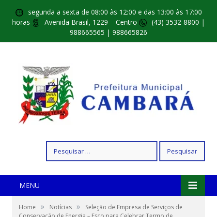
segunda a sexta de 08:00 às 12:00 e das 13:00 às 17:00
horas
Avenida Brasil, 1229 – Centro
(43) 3532-8800 |
988665565 | 988665826
Pesquisar
por:
MENU
»
»
Home
Notícias
Seleção de Empresa de Serviços de
Conservação de Energia – Esco para Celebrar Termo de