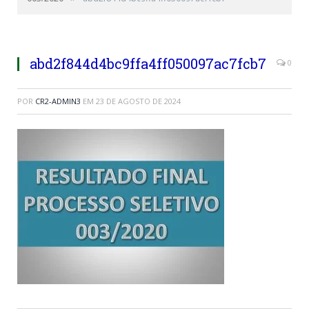
abd2f844d4bc9ffa4ff050097ac7fcb7
0
POR
CR2-ADMIN3
EM
23 DE AGOSTO DE 2024