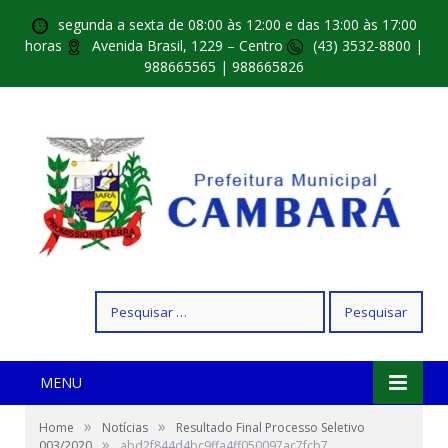
segunda a sexta de 08:00 às 12:00 e das 13:00 às 17:00
horas
Avenida Brasil, 1229 – Centro
(43) 3532-8800 |
988665565 | 988665826
Pesquisar
por:
MENU
»
»
Home
Notícias
Resultado Final Processo Seletivo
»
003/2020
abd2f844d4bc9ffa4ff050097ac7fcb7