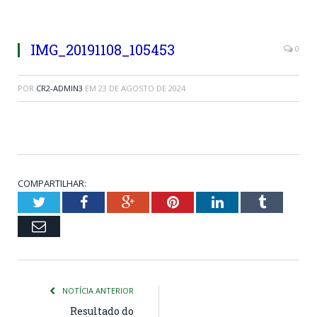
IMG_20191108_105453
0
POR
CR2-ADMIN3
EM
23 DE AGOSTO DE 2024
COMPARTILHAR:
Twitter
Facebook
Google+
Pinterest
LinkedIn
Tumblr
Email
NOTÍCIA ANTERIOR
Resultado do