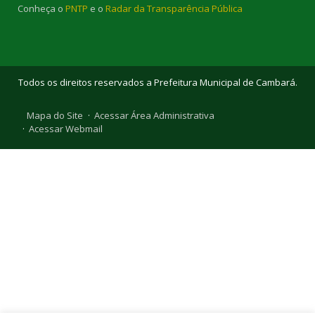
Conheça o
PNTP
e o
Radar da Transparência Pública
Todos os direitos reservados a Prefeitura Municipal de Cambará.
Mapa do Site
Acessar Área Administrativa
Acessar Webmail