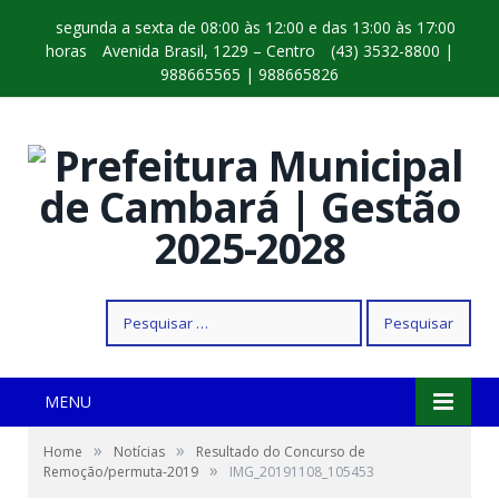
segunda a sexta de 08:00 às 12:00 e das 13:00 às 17:00
horas
Avenida Brasil, 1229 – Centro
(43) 3532-8800 |
988665565 | 988665826
Pesquisar
por:
MENU
»
»
Home
Notícias
Resultado do Concurso de
»
Remoção/permuta-2019
IMG_20191108_105453