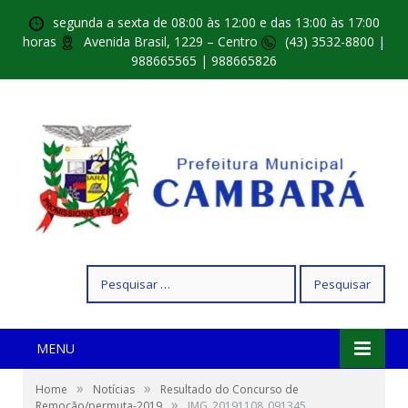
segunda a sexta de 08:00 às 12:00 e das 13:00 às 17:00
horas
Avenida Brasil, 1229 – Centro
(43) 3532-8800 |
988665565 | 988665826
Pesquisar
por:
MENU
»
»
Home
Notícias
Resultado do Concurso de
»
Remoção/permuta-2019
IMG_20191108_091345