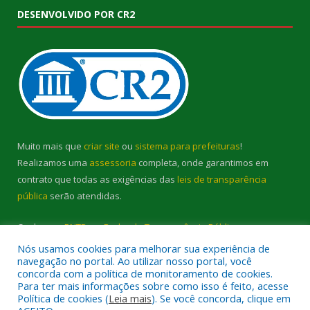
DESENVOLVIDO POR CR2
Muito mais que
criar site
ou
sistema para prefeituras
!
Realizamos uma
assessoria
completa, onde garantimos em
contrato que todas as exigências das
leis de transparência
pública
serão atendidas.
Conheça o
PNTP
e o
Radar da Transparência Pública
Nós usamos cookies para melhorar sua experiência de
navegação no portal. Ao utilizar nosso portal, você
concorda com a política de monitoramento de cookies.
Para ter mais informações sobre como isso é feito, acesse
Política de cookies (
Leia mais
). Se você concorda, clique em
Todos os direitos reservados a Prefeitura Municipal de Cambará.