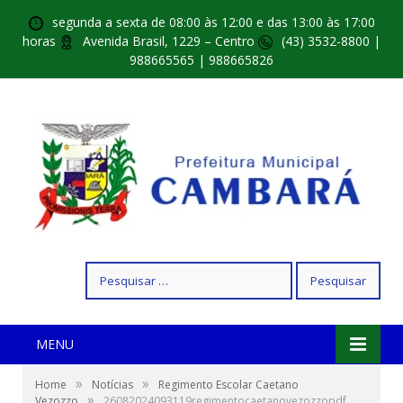
segunda a sexta de 08:00 às 12:00 e das 13:00 às 17:00
horas
Avenida Brasil, 1229 – Centro
(43) 3532-8800 |
988665565 | 988665826
Pesquisar
por:
MENU
»
»
Home
Notícias
Regimento Escolar Caetano
»
Vezozzo
26082024093119regimentocaetanovezozzopdf