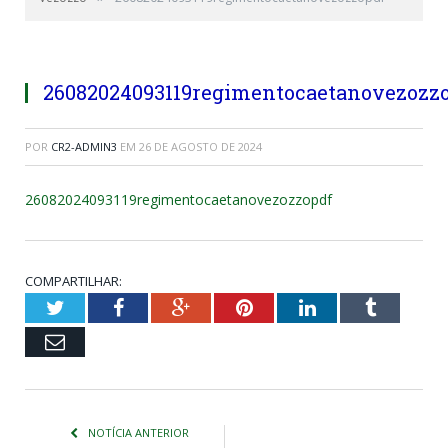
26082024093119regimentocaetanovezozz
POR
CR2-ADMIN3
EM
26 DE AGOSTO DE 2024
26082024093119regimentocaetanovezozzopdf
COMPARTILHAR:
Twitter
Facebook
Google+
Pinterest
LinkedIn
Tumblr
Email
NOTÍCIA ANTERIOR