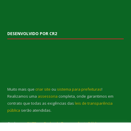
DESENVOLVIDO POR CR2
Muito mais que
criar site
ou
sistema para prefeituras
!
Realizamos uma
assessoria
completa, onde garantimos em
contrato que todas as exigências das
leis de transparência
pública
serão atendidas.
Conheça o
PNTP
e o
Radar da Transparência Pública