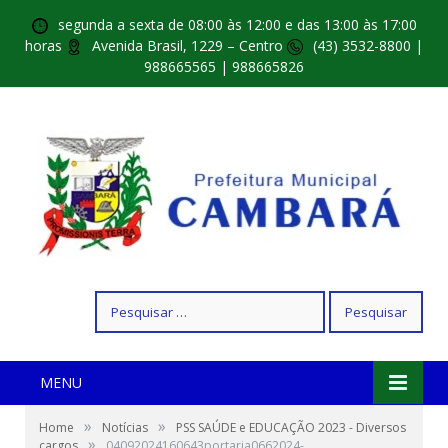
segunda a sexta de 08:00 às 12:00 e das 13:00 às 17:00
horas
Avenida Brasil, 1229 – Centro
(43) 3532-8800 |
988665565 | 988665826
Pesquisar
por:
MENU
»
»
Home
Notícias
PSS SAÚDE e EDUCAÇÃO 2023 - Diversos
»
cargos
04092024160643portaria0662024-