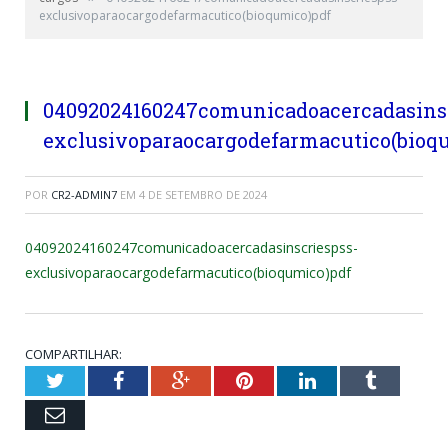
exclusivoparaocargodefarmacutico(bioqumico)pdf
04092024160247comunicadoacercadasins
exclusivoparaocargodefarmacutico(bioq
POR
CR2-ADMIN7
EM
4 DE SETEMBRO DE 2024
04092024160247comunicadoacercadasinscriespss-
exclusivoparaocargodefarmacutico(bioqumico)pdf
COMPARTILHAR:
Twitter
Facebook
Google+
Pinterest
LinkedIn
Tumblr
Email