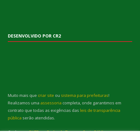
DESENVOLVIDO POR CR2
Muito mais que
criar site
ou
sistema para prefeituras
!
Realizamos uma
assessoria
completa, onde garantimos em
contrato que todas as exigências das
leis de transparência
pública
serão atendidas.
Conheça o
PNTP
e o
Radar da Transparência Pública