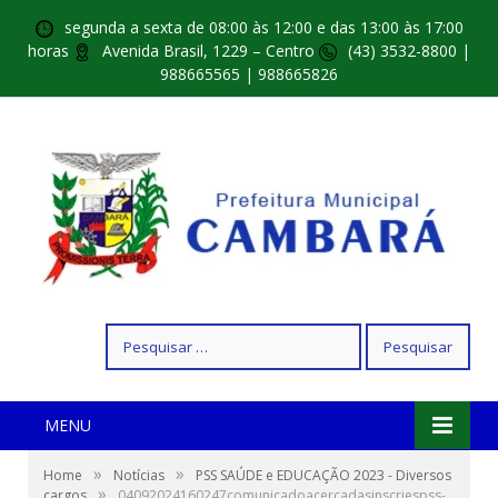
segunda a sexta de 08:00 às 12:00 e das 13:00 às 17:00
horas
Avenida Brasil, 1229 – Centro
(43) 3532-8800 |
988665565 | 988665826
Pesquisar
por:
MENU
»
»
Home
Notícias
PSS SAÚDE e EDUCAÇÃO 2023 - Diversos
»
cargos
04092024160247comunicadoacercadasinscriespss-