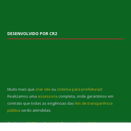
DESENVOLVIDO POR CR2
Muito mais que
criar site
ou
sistema para prefeituras
!
Realizamos uma
assessoria
completa, onde garantimos em
contrato que todas as exigências das
leis de transparência
pública
serão atendidas.
Conheça o
PNTP
e o
Radar da Transparência Pública