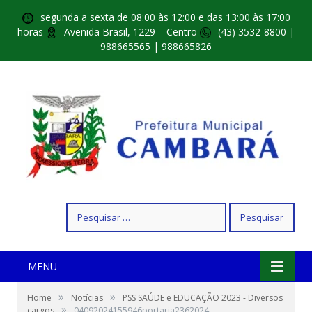
segunda a sexta de 08:00 às 12:00 e das 13:00 às 17:00
horas
Avenida Brasil, 1229 – Centro
(43) 3532-8800 |
988665565 | 988665826
Pesquisar
por:
MENU
»
»
Home
Notícias
PSS SAÚDE e EDUCAÇÃO 2023 - Diversos
»
cargos
04092024155946portaria2362024-