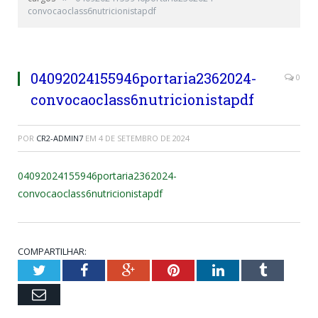
convocaoclass6nutricionistapdf
04092024155946portaria2362024-
0
convocaoclass6nutricionistapdf
POR
CR2-ADMIN7
EM
4 DE SETEMBRO DE 2024
04092024155946portaria2362024-
convocaoclass6nutricionistapdf
COMPARTILHAR:
Twitter
Facebook
Google+
Pinterest
LinkedIn
Tumblr
Email