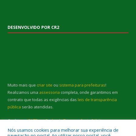
DESENVOLVIDO POR CR2
Muito mais que
criar site
ou
sistema para prefeituras
!
Realizamos uma
assessoria
completa, onde garantimos em
contrato que todas as exigências das
leis de transparência
pública
serão atendidas.
Conheça o
PNTP
e o
Radar da Transparência Pública
Todos os direitos reservados a Prefeitura Municipal de Cambará.
Nós usamos cookies para melhorar sua experiência de
navegação no portal. Ao utilizar nosso portal, você