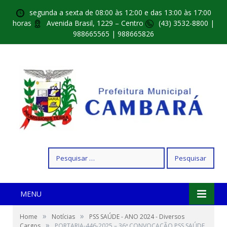
segunda a sexta de 08:00 às 12:00 e das 13:00 às 17:00
horas
Avenida Brasil, 1229 – Centro
(43) 3532-8800 |
988665565 | 988665826
Pesquisar
por:
MENU
»
»
Home
Notícias
PSS SAÚDE - ANO 2024 - Diversos
»
Cargos
PORTARIA-446-2025 – 36ª CONVOCAÇÃO PSS SAÚDE