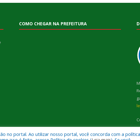
COMO CHEGAR NA PREFEITURA
D
e
M
R
g
l
C
 no portal. Ao utilizar nosso portal, você concorda com a polític
 isso é feito, acesse Política de cookies (
Leia mais
). Se você