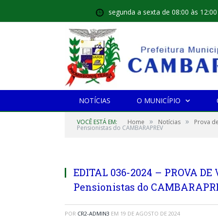
segunda a sexta de 08:00 às 12:00
NOTÍCIAS
O MUNICÍPIO
»
»
VOCÊ ESTÁ EM:
Home
Notícias
Prova d
Pensionistas do CAMBARAPREV
EDITAL 036-2024 – PROVA DE 
Pensionistas do CAMBARAPR
POR
CR2-ADMIN3
EM
19 DE AGOSTO DE 2024