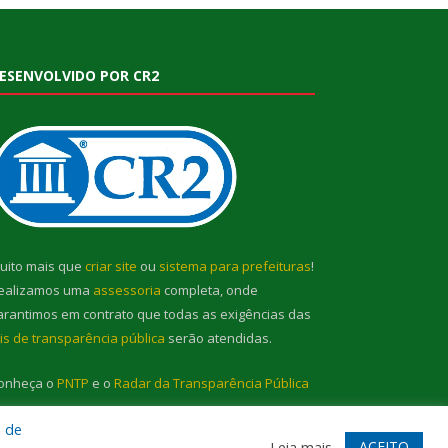
ESENVOLVIDO POR CR2
uito mais que
criar site
ou
sistema para prefeituras
!
ealizamos uma
assessoria
completa, onde
arantimos em contrato que todas as exigências das
eis de transparência pública
serão atendidas.
onheça o
PNTP
e o
Radar da Transparência Pública
a de
ACEITO
Leia mais