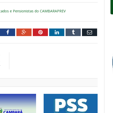
tados e Pensionistas do CAMBARAPREV
tter
Facebook
Google+
Pinterest
LinkedIn
Tumblr
Email
R
e
V