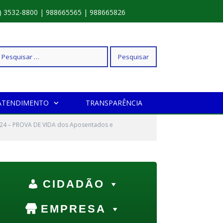
) 3532-8800 | 988665565 | 988665826
squisar
ATENDIMENTO
TRANSPARÊNCIA
r:
24 – PROVA DE VIDA dos Aposentados e
CIDADÃO
EMPRESA