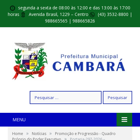
segunda a sexta de 08:00 às 12:00 e das 13:00 às 17:00
horas
Avenida Brasil, 1229 – Centro
(43) 3532-8800 |
988665565 | 988665826
Pesquisar
por:
MENU
»
»
Home
Notícias
Promoção e Progressão - Quadro
»
Próprio do Poder Executivo
Portaria-297-2026 –