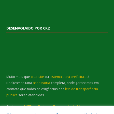
DESENVOLVIDO POR CR2
Muito mais que
criar site
ou
sistema para prefeituras
!
Realizamos uma
assessoria
completa, onde garantimos em
contrato que todas as exigências das
leis de transparência
pública
serão atendidas.
Conheça o
PNTP
e o
Radar da Transparência Pública