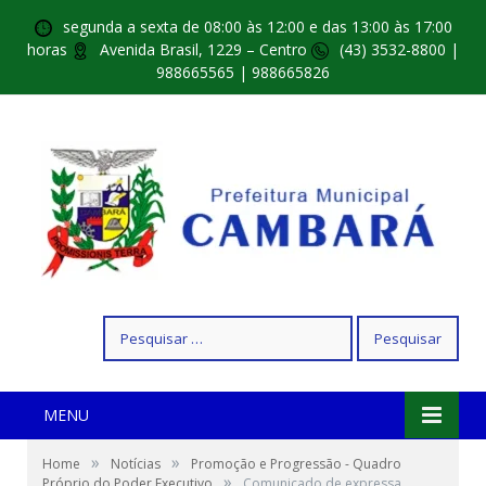
segunda a sexta de 08:00 às 12:00 e das 13:00 às 17:00
horas
Avenida Brasil, 1229 – Centro
(43) 3532-8800 |
988665565 | 988665826
Pesquisar
por:
MENU
»
»
Home
Notícias
Promoção e Progressão - Quadro
»
Próprio do Poder Executivo
Comunicado de expressa