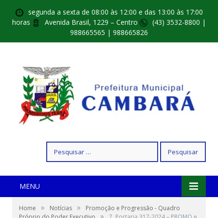
segunda a sexta de 08:00 às 12:00 e das 13:00 às 17:00
horas
Avenida Brasil, 1229 – Centro
(43) 3532-8800 |
988665565 | 988665826
Pesquisar
por:
MENU
»
»
Home
Notícias
Promoção e Progressão - Quadro
»
Próprio do Poder Executivo
7. Portaria 317-2024 – PROMO e