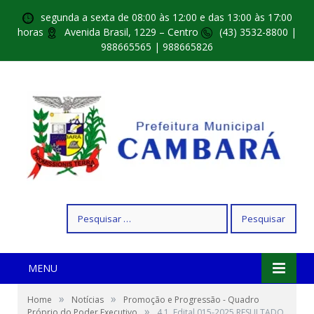
segunda a sexta de 08:00 às 12:00 e das 13:00 às 17:00
horas
Avenida Brasil, 1229 – Centro
(43) 3532-8800 |
988665565 | 988665826
Pesquisar
por:
MENU
»
»
Home
Notícias
Promoção e Progressão - Quadro
»
Próprio do Poder Executivo
4.1. Edital 015-2025 RESULTADO