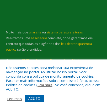
Muito mais que
criar site
ou
sistema para prefeituras
!
Realizamos uma
assessoria
completa, onde garantimos em
contrato que todas as exigências das
leis de transparência
pública
serão atendidas.
Conheça o
PNTP
e o
Radar da Transparência Pública
Nós usamos cookies para melhorar sua experiência de
navegação no portal. Ao utilizar nosso portal, você
concorda com a política de monitoramento de cookies.
Para ter mais informações sobre como isso é feito, acesse
Política de cookies (
Leia mais
). Se você concorda, clique em
Todos os direitos reservados a Prefeitura Municipal de Cambará.
ACEITO.
Mapa do Site
Acessar Área Administrativa
ACEITO
Leia mais
Acessar Webmail