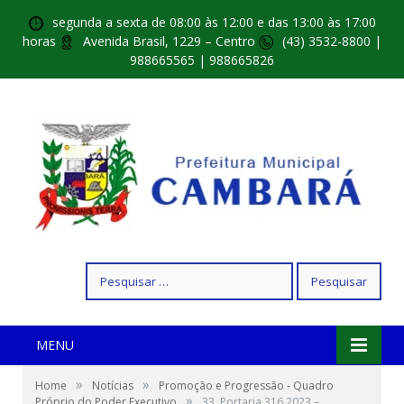
segunda a sexta de 08:00 às 12:00 e das 13:00 às 17:00
horas
Avenida Brasil, 1229 – Centro
(43) 3532-8800 |
988665565 | 988665826
Pesquisar
por:
MENU
»
»
Home
Notícias
Promoção e Progressão - Quadro
»
Próprio do Poder Executivo
33. Portaria 316 2023 –