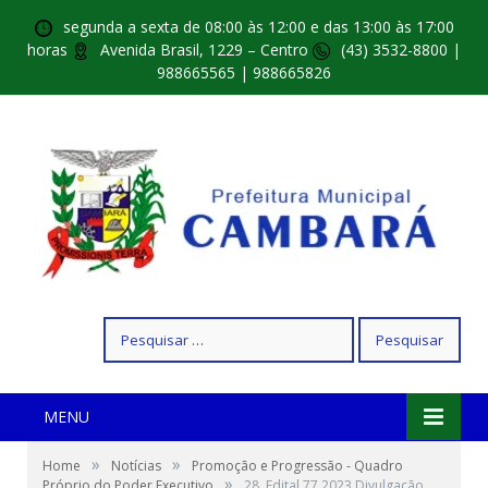
segunda a sexta de 08:00 às 12:00 e das 13:00 às 17:00
horas
Avenida Brasil, 1229 – Centro
(43) 3532-8800 |
988665565 | 988665826
Pesquisar
por:
MENU
»
»
Home
Notícias
Promoção e Progressão - Quadro
»
Próprio do Poder Executivo
28. Edital 77 2023 Divulgação