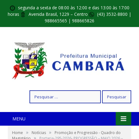
segunda a sexta de 08:00 às 12:00 e das 13:00 às 17:00
horas
Avenida Brasil, 1229 – Centro
(43) 3532-8800 |
988665565 | 988665826
Pesquisar
por:
MENU
»
»
Home
Notícias
Promoção e Progressão - Quadro do
»
Magistério
Portaria-295-2026- PROGRESSÃO – MAIO 2026 –