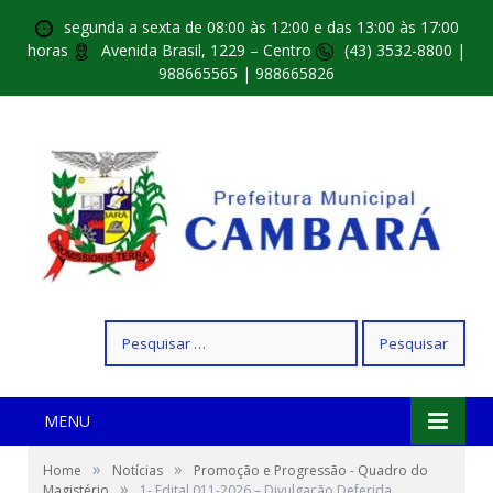
segunda a sexta de 08:00 às 12:00 e das 13:00 às 17:00
horas
Avenida Brasil, 1229 – Centro
(43) 3532-8800 |
988665565 | 988665826
Pesquisar
por:
MENU
»
»
Home
Notícias
Promoção e Progressão - Quadro do
»
Magistério
1- Edital 011-2026 – Divulgação Deferida