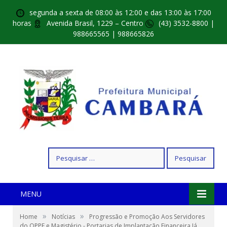
segunda a sexta de 08:00 às 12:00 e das 13:00 às 17:00
horas
Avenida Brasil, 1229 – Centro
(43) 3532-8800 |
988665565 | 988665826
Pesquisar
por:
MENU
»
»
Home
Notícias
Progressão e Promoção Aos Servidores
do QPPE e Magistério - Portarias de Implantação Financeira Já