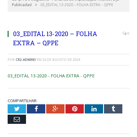
»
Publicadas!
03_EDITAL 13-2020 – FOLHA EXTRA – QPPE
03_EDITAL 13-2020 – FOLHA
0
EXTRA – QPPE
POR
CR2-ADMIN3
EM
26 DE AGOSTO DE 2024
03_EDITAL 13-2020 - FOLHA EXTRA - QPPE
COMPARTILHAR:
Twitter
Facebook
Google+
Pinterest
LinkedIn
Tumblr
Email