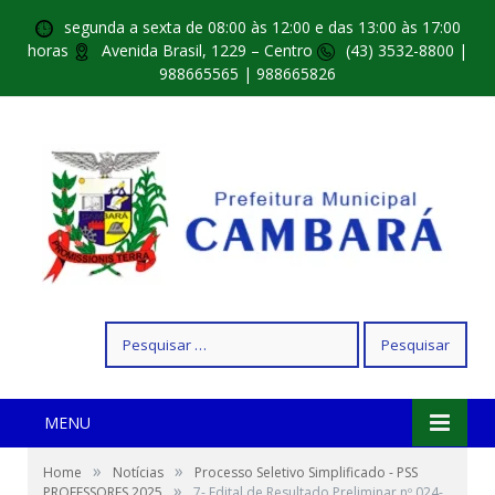
segunda a sexta de 08:00 às 12:00 e das 13:00 às 17:00
horas
Avenida Brasil, 1229 – Centro
(43) 3532-8800 |
988665565 | 988665826
Pesquisar
por:
MENU
»
»
Home
Notícias
Processo Seletivo Simplificado - PSS
»
PROFESSORES 2025
7- Edital de Resultado Preliminar nº 024-