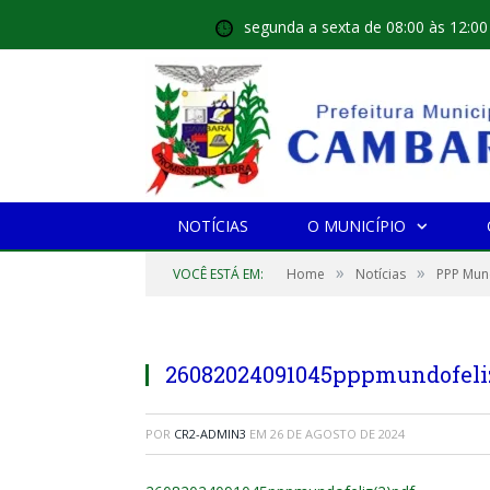
segunda a sexta de 08:00 às 12:00
NOTÍCIAS
O MUNICÍPIO
»
»
VOCÊ ESTÁ EM:
Home
Notícias
PPP Mun
26082024091045pppmundofeliz
POR
CR2-ADMIN3
EM
26 DE AGOSTO DE 2024