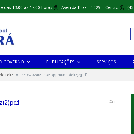
 e das 13:00 às 17:00 horas
Avenida Brasil, 1229 – Centro
(43
Pe
O GOVERNO
PUBLICAÇÕES
SERVIÇOS
»
po
do Feliz
26082024091045pppmundofeliz(2)pdf
(2)pdf
0