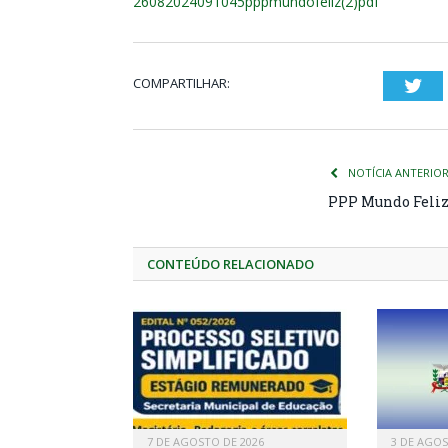
26082024091045pppmundofeliz(2)pdf
COMPARTILHAR:
Twi
NOTÍCIA ANTERIO
PPP Mundo Feli
CONTEÚDO RELACIONADO
7 DE AGOSTO DE 2026
3 DE AGOS