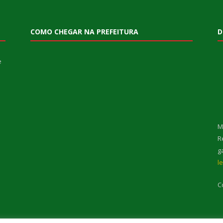
COMO CHEGAR NA PREFEITURA
D
e
M
R
g
l
C