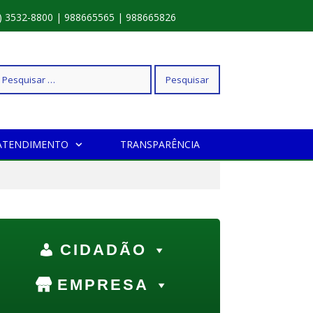
) 3532-8800 | 988665565 | 988665826
squisar
ATENDIMENTO
TRANSPARÊNCIA
r:
CIDADÃO
EMPRESA