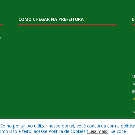
COMO CHEGAR NA PREFEITURA
D
e
M
R
g
l
C
 no portal. Ao utilizar nosso portal, você concorda com a polític
 isso é feito, acesse Política de cookies (
Leia mais
). Se você