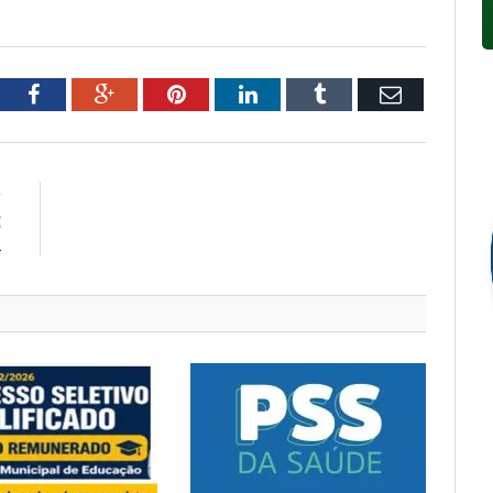
tter
Facebook
Google+
Pinterest
LinkedIn
Tumblr
Email
R
E
Á