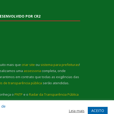
ESENVOLVIDO POR CR2
uito mais que
criar site
ou
sistema para prefeituras
!
ealizamos uma
assessoria
completa, onde
arantimos em contrato que todas as exigências das
eis de transparência pública
serão atendidas.
onheça o
PNTP
e o
Radar da Transparência Pública
a de
ACEITO
Leia mais