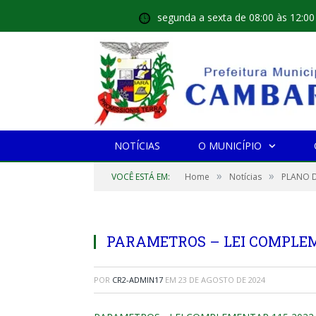
segunda a sexta de 08:00 às 12:00
NOTÍCIAS
O MUNICÍPIO
»
»
VOCÊ ESTÁ EM:
Home
Notícias
PLANO D
PARAMETROS – LEI COMPLEM
POR
CR2-ADMIN17
EM
23 DE AGOSTO DE 2024