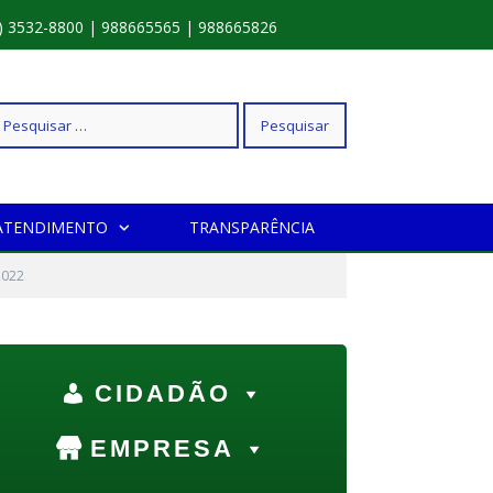
) 3532-8800 | 988665565 | 988665826
squisar
ATENDIMENTO
TRANSPARÊNCIA
r:
2022
CIDADÃO
EMPRESA