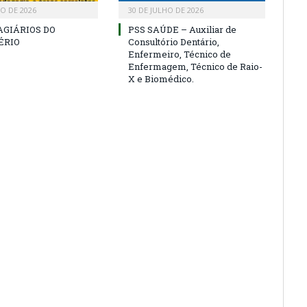
HO DE 2026
30 DE JULHO DE 2026
AGIÁRIOS DO
PSS SAÚDE – Auxiliar de
ÉRIO
Consultório Dentário,
Enfermeiro, Técnico de
Enfermagem, Técnico de Raio-
X e Biomédico.