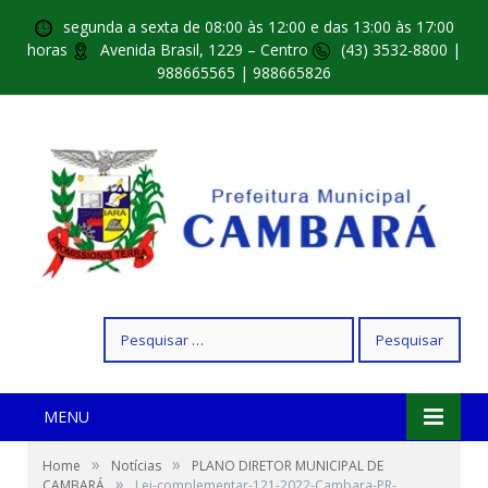
segunda a sexta de 08:00 às 12:00 e das 13:00 às 17:00
horas
Avenida Brasil, 1229 – Centro
(43) 3532-8800 |
988665565 | 988665826
Pesquisar
por:
MENU
»
»
Home
Notícias
PLANO DIRETOR MUNICIPAL DE
»
CAMBARÁ
Lei-complementar-121-2022-Cambara-PR-