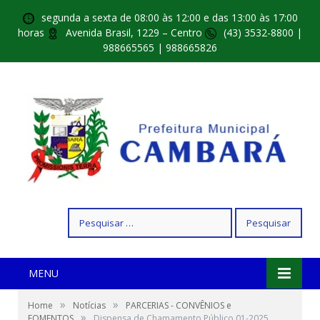
segunda a sexta de 08:00 às 12:00 e das 13:00 às 17:00
horas
Avenida Brasil, 1229 – Centro
(43) 3532-8800 |
988665565 | 988665826
Pesquisar
por:
MENU
»
»
Home
Notícias
PARCERIAS - CONVÊNIOS e
»
FOMENTOS
Dispensa de Chamamento Público 01-2025