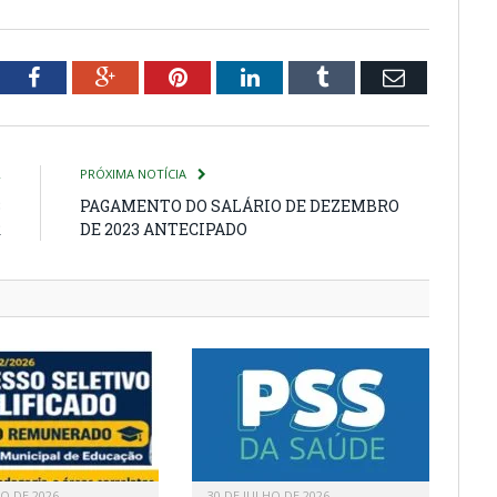
tter
Facebook
Google+
Pinterest
LinkedIn
Tumblr
Email
R
PRÓXIMA NOTÍCIA
3
PAGAMENTO DO SALÁRIO DE DEZEMBRO
R
DE 2023 ANTECIPADO
HO DE 2026
30 DE JULHO DE 2026