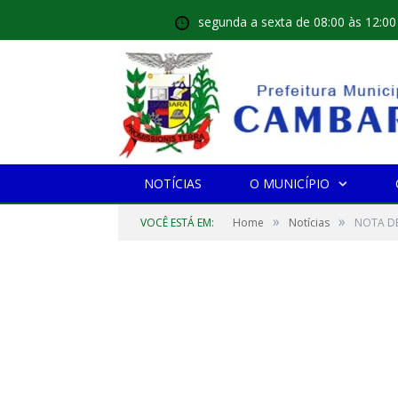
segunda a sexta de 08:00 às 12:00
NOTÍCIAS
O MUNICÍPIO
»
»
VOCÊ ESTÁ EM:
Home
Notícias
NOTA DE