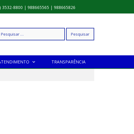
) 3532-8800 | 988665565 | 988665826
squisar
ATENDIMENTO
TRANSPARÊNCIA
r: