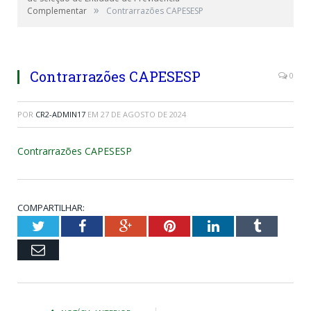
»
Complementar
Contrarrazões CAPESESP
Contrarrazões CAPESESP
0
POR
CR2-ADMIN17
EM
27 DE AGOSTO DE 2024
Contrarrazões CAPESESP
COMPARTILHAR:
Twitter
Facebook
Google+
Pinterest
LinkedIn
Tumblr
Email