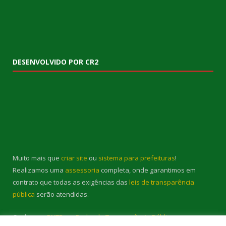
DESENVOLVIDO POR CR2
Muito mais que
criar site
ou
sistema para prefeituras
!
Realizamos uma
assessoria
completa, onde garantimos em
contrato que todas as exigências das
leis de transparência
pública
serão atendidas.
Conheça o
PNTP
e o
Radar da Transparência Pública