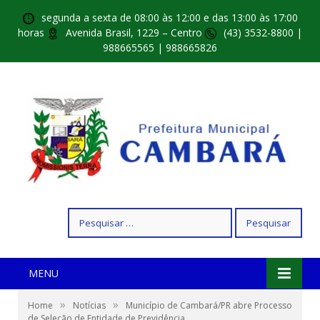
segunda a sexta de 08:00 às 12:00 e das 13:00 às 17:00
horas
Avenida Brasil, 1229 – Centro
(43) 3532-8800 |
988665565 | 988665826
Pesquisar
por:
MENU
»
»
Home
Notícias
Município de Cambará/PR abre Processo
de Seleção de Entidade de Previdência