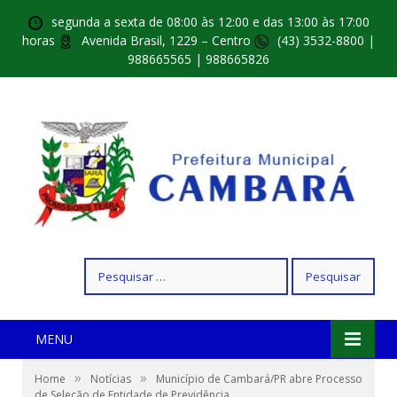
segunda a sexta de 08:00 às 12:00 e das 13:00 às 17:00
horas
Avenida Brasil, 1229 – Centro
(43) 3532-8800 |
988665565 | 988665826
Pesquisar
por:
MENU
»
»
Home
Notícias
Município de Cambará/PR abre Processo
de Seleção de Entidade de Previdência