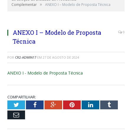
»
Complementar
ANEXO I – Modelo de Proposta Técnica
ANEXO I – Modelo de Proposta
0
Técnica
POR
CR2-ADMIN17
EM
27 DE AGOSTO DE 2024
ANEXO I - Modelo de Proposta Técnica
COMPARTILHAR:
Twitter
Facebook
Google+
Pinterest
LinkedIn
Tumblr
Email