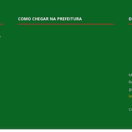
COMO CHEGAR NA PREFEITURA
D
e
M
R
g
l
C