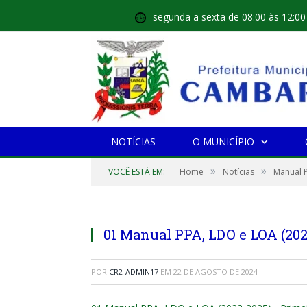
segunda a sexta de 08:00 às 12:00
NOTÍCIAS
O MUNICÍPIO
»
»
VOCÊ ESTÁ EM:
Home
Notícias
Manual 
01 Manual PPA, LDO e LOA (202
POR
CR2-ADMIN17
EM
22 DE AGOSTO DE 2024