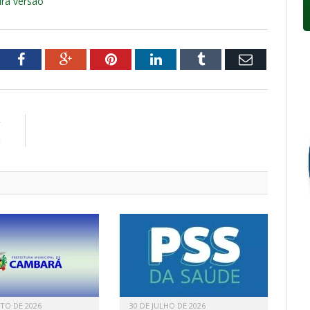
ra versão
tter
Facebook
Google+
Pinterest
LinkedIn
Tumblr
Email
R
)
TO DE 2026
30 DE JULHO DE 2026