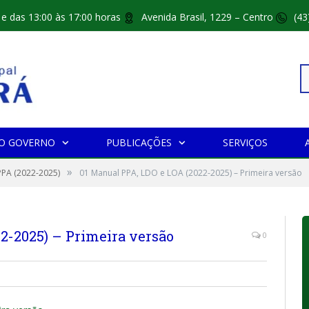
 e das 13:00 às 17:00 horas
Avenida Brasil, 1229 – Centro
(43
Pe
O GOVERNO
PUBLICAÇÕES
SERVIÇOS
»
po
PPA (2022-2025)
01 Manual PPA, LDO e LOA (2022-2025) – Primeira versão
2-2025) – Primeira versão
0