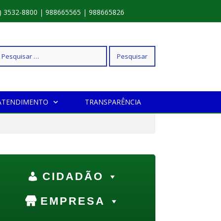
) 3532-8800 | 988665565 | 988665826
squisar
ATENDIMENTO
TRANSPARÊNCIA
r:
CIDADÃO
EMPRESA