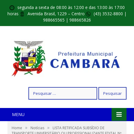
segunda a sexta de 08:00 às 12:00 e das 13:00 às 17:00
horas
Avenida Brasil, 1229 – Centro
(43) 3532-8800 |
988665565 | 988665826
Pesquisar
por:
MENU
»
»
Home
Notícias
LISTA RETIFICADA SUBSÍDIO DE
TRANSPORTE UNIVERSITÁRIO OU PROFISSIONALIZANTE EDITAL Nº