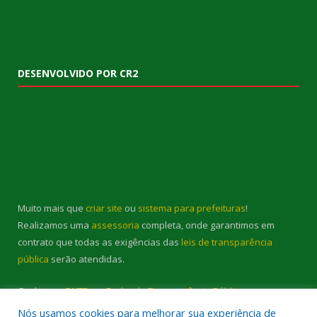
DESENVOLVIDO POR CR2
Muito mais que
criar site
ou
sistema para prefeituras
!
Realizamos uma
assessoria
completa, onde garantimos em
contrato que todas as exigências das
leis de transparência
pública
serão atendidas.
Conheça o
PNTP
e o
Radar da Transparência Pública
Nós usamos cookies para melhorar sua experiência de