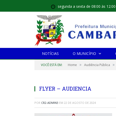
segunda a sexta de 08:00 às 12:00
NOTÍCIAS
O MUNICÍPIO
»
»
VOCÊ ESTÁ EM:
Home
Audiência Pública
FLYER – AUDIENCIA
POR
CR2-ADMIN3
EM
22 DE AGOSTO DE 2024