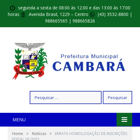
segunda a sexta de 08:00 às 12:00 e das 13:00 às 17:00
horas
Avenida Brasil, 1229 – Centro
(43) 3532-8800 |
988665565 | 988665826
Pesquisar
por:
MENU
»
»
Home
Notícias
ERRATA HOMOLOGAÇÃO DE INSCRIÇÕES
EDITAL 01/2021