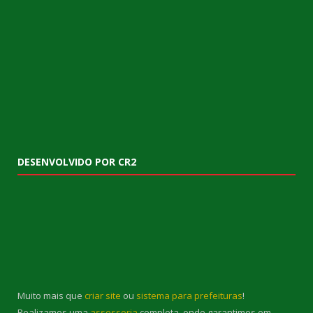
DESENVOLVIDO POR CR2
Muito mais que
criar site
ou
sistema para prefeituras
!
Realizamos uma
assessoria
completa, onde garantimos em