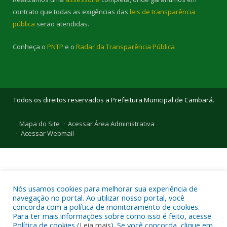
contrato que todas as exigências das
leis de transparência
pública
serão atendidas.
Conheça o
PNTP
e o
Radar da Transparência Pública
Todos os direitos reservados a Prefeitura Municipal de Cambará.
Mapa do Site
Acessar Área Administrativa
Acessar Webmail
Nós usamos cookies para melhorar sua experiência de
navegação no portal. Ao utilizar nosso portal, você
concorda com a política de monitoramento de cookies.
Para ter mais informações sobre como isso é feito, acesse
Política de cookies (
Leia mais
). Se você concorda, clique em