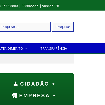
) 3532-8800 | 988665565 | 988665826
squisar
ATENDIMENTO
TRANSPARÊNCIA
r:
CIDADÃO
EMPRESA