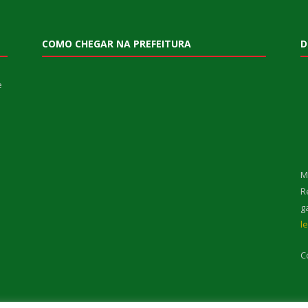
COMO CHEGAR NA PREFEITURA
D
e
M
R
g
l
C