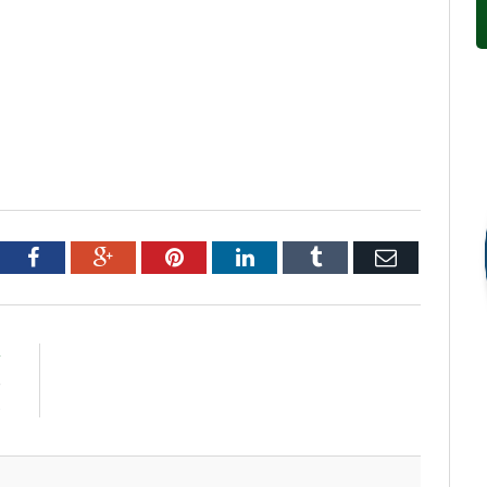
tter
Facebook
Google+
Pinterest
LinkedIn
Tumblr
Email
R
e
s