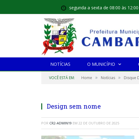
segunda a sexta de 08:00 às 12:00
NOTÍCIAS
O MUNICÍPIO
»
»
VOCÊ ESTÁ EM:
Home
Notícias
Disque D
Design sem nome
POR
CR2-ADMIN19
EM
22 DE OUTUBRO DE 2025