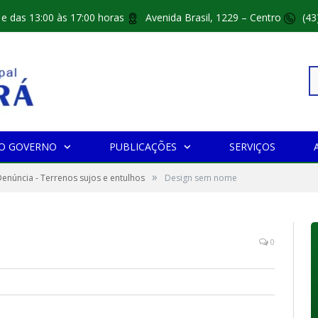
 e das 13:00 às 17:00 horas
Avenida Brasil, 1229 – Centro
(43
Pe
O GOVERNO
PUBLICAÇÕES
SERVIÇOS
»
po
enúncia - Terrenos sujos e entulhos
Design sem nome
0