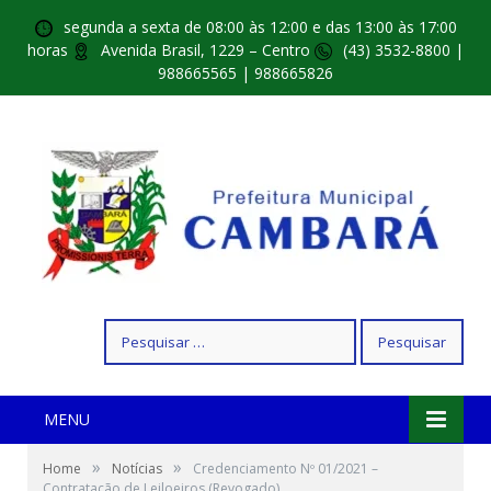
segunda a sexta de 08:00 às 12:00 e das 13:00 às 17:00
horas
Avenida Brasil, 1229 – Centro
(43) 3532-8800 |
988665565 | 988665826
Pesquisar
por:
MENU
»
»
Home
Notícias
Credenciamento Nº 01/2021 –
Contratação de Leiloeiros (Revogado)