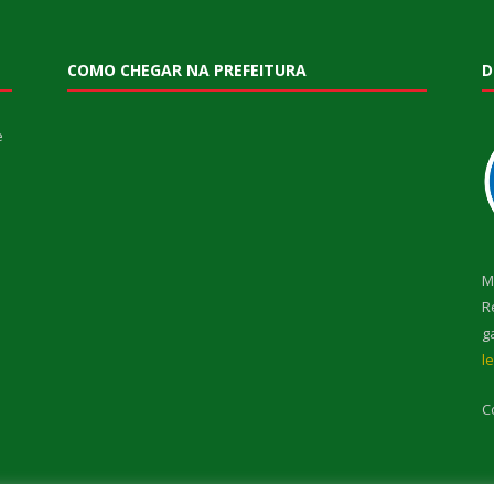
COMO CHEGAR NA PREFEITURA
D
e
M
R
g
l
C