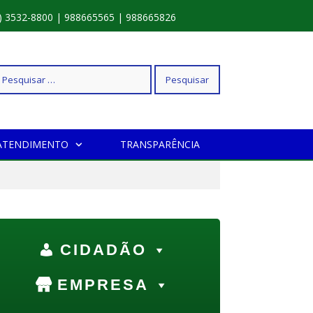
) 3532-8800 | 988665565 | 988665826
squisar
ATENDIMENTO
TRANSPARÊNCIA
r:
CIDADÃO
EMPRESA