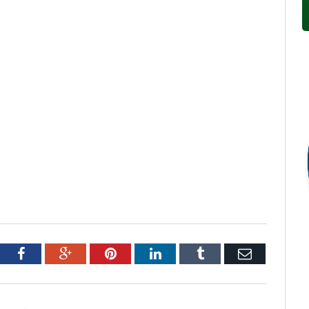
tter
Facebook
Google+
Pinterest
LinkedIn
Tumblr
Email