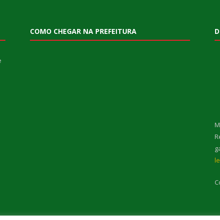
COMO CHEGAR NA PREFEITURA
D
e
M
R
g
l
C