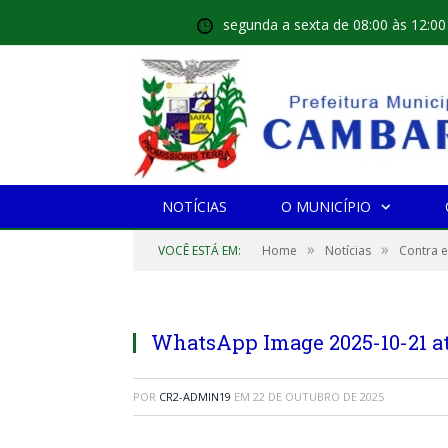
segunda a sexta de 08:00 às 12:00
NOTÍCIAS
O MUNICÍPIO
»
»
VOCÊ ESTÁ EM:
Home
Notícias
Contra e
WhatsApp Image 2025-10-21 at 
POR
CR2-ADMIN19
EM
22 DE OUTUBRO DE 2025