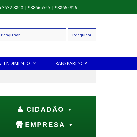
) 3532-8800 | 988665565 | 988665826
squisar
ATENDIMENTO
TRANSPARÊNCIA
r:
CIDADÃO
EMPRESA