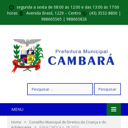
segunda a sexta de 08:00 às 12:00 e das 13:00 às 17:00
horas
Avenida Brasil, 1229 – Centro
(43) 3532-8800 |
988665565 | 988665826
Pesquisar
por:
MENU
»
Home
Conselho Municipal de Direitos da Criança e do
»
Adolescente
Edital CMDCA n. 08 2023