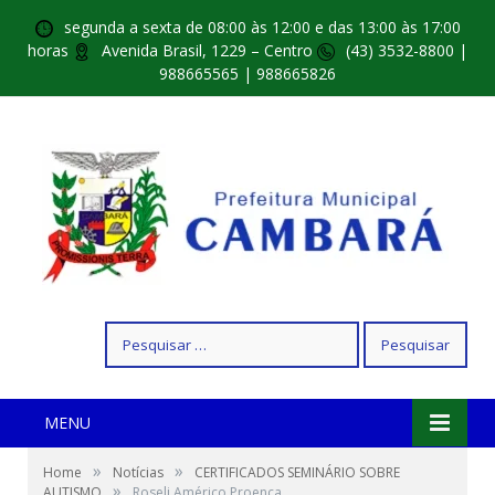
segunda a sexta de 08:00 às 12:00 e das 13:00 às 17:00
horas
Avenida Brasil, 1229 – Centro
(43) 3532-8800 |
988665565 | 988665826
Pesquisar
por:
MENU
»
»
Home
Notícias
CERTIFICADOS SEMINÁRIO SOBRE
»
AUTISMO
Roseli Américo Proença