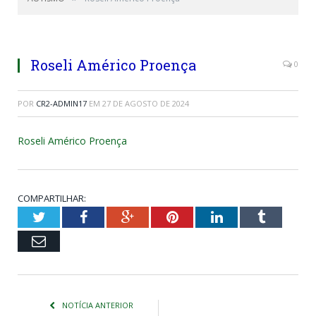
Roseli Américo Proença
0
POR
CR2-ADMIN17
EM
27 DE AGOSTO DE 2024
Roseli Américo Proença
COMPARTILHAR:
Twitter
Facebook
Google+
Pinterest
LinkedIn
Tumblr
Email
NOTÍCIA ANTERIOR