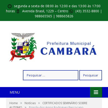
segunda a sexta de 08:00 às 12:00 e das 13:00 às 17:00
horas
Avenida Brasil, 1229 – Centro
(43) 3532-8800 |
988665565 | 988665826
Pesquisar
por:
MENU
»
»
Home
Notícias
CERTIFICADOS SEMINÁRIO SOBRE
»
AUTISMO
Priscila dos Anjos Rodrigues Berçocano