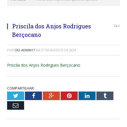
Priscila dos Anjos Rodrigues
0
Berçocano
POR
CR2-ADMIN17
EM
27 DE AGOSTO DE 2024
Priscila dos Anjos Rodrigues Berçocano
COMPARTILHAR:
Twitter
Facebook
Google+
Pinterest
LinkedIn
Tumblr
Email