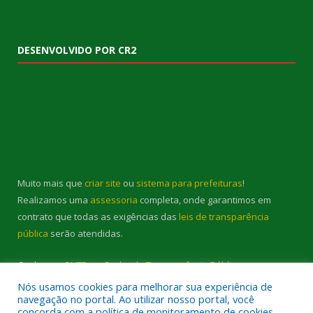
DESENVOLVIDO POR CR2
Muito mais que
criar site
ou
sistema para prefeituras
!
Realizamos uma
assessoria
completa, onde garantimos em
contrato que todas as exigências das
leis de transparência
pública
serão atendidas.
Conheça o
PNTP
e o
Radar da Transparência Pública
Nós usamos cookies para melhorar sua experiência de
navegação no portal. Ao utilizar nosso portal, você
concorda com a política de monitoramento de cookies.