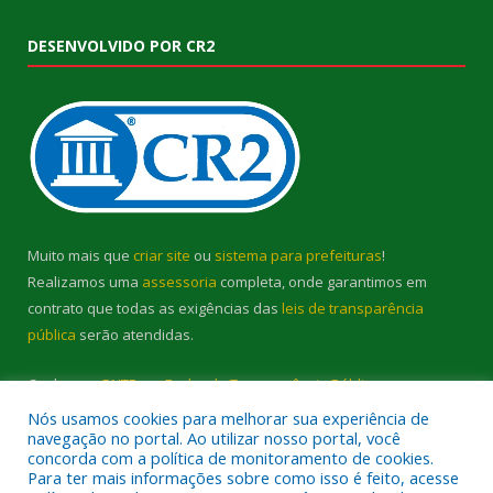
DESENVOLVIDO POR CR2
Muito mais que
criar site
ou
sistema para prefeituras
!
Realizamos uma
assessoria
completa, onde garantimos em
contrato que todas as exigências das
leis de transparência
pública
serão atendidas.
Conheça o
PNTP
e o
Radar da Transparência Pública
Nós usamos cookies para melhorar sua experiência de
navegação no portal. Ao utilizar nosso portal, você
concorda com a política de monitoramento de cookies.
Para ter mais informações sobre como isso é feito, acesse