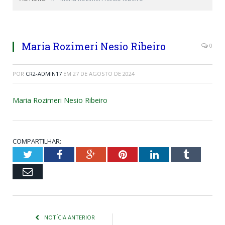
Maria Rozimeri Nesio Ribeiro
0
POR
CR2-ADMIN17
EM
27 DE AGOSTO DE 2024
Maria Rozimeri Nesio Ribeiro
COMPARTILHAR:
Twitter
Facebook
Google+
Pinterest
LinkedIn
Tumblr
Email
NOTÍCIA ANTERIOR