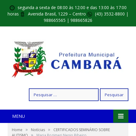
segunda a sexta de 08:00 às 12:00 e das 13:00 às 17:00
horas
Avenida Brasil, 1229 – Centro
(43) 3532-8800 |
988665565 | 988665826
Pesquisar
por:
MENU
»
»
Home
Notícias
CERTIFICADOS SEMINÁRIO SOBRE
»
AUTISMO
Maria Rozimeri Nesio Ribeiro