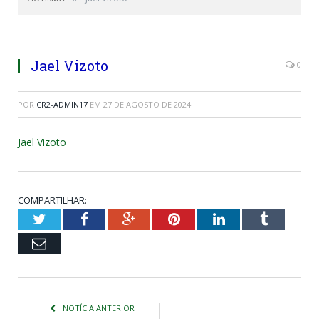
Jael Vizoto
0
POR
CR2-ADMIN17
EM
27 DE AGOSTO DE 2024
Jael Vizoto
COMPARTILHAR:
Twitter
Facebook
Google+
Pinterest
LinkedIn
Tumblr
Email
NOTÍCIA ANTERIOR