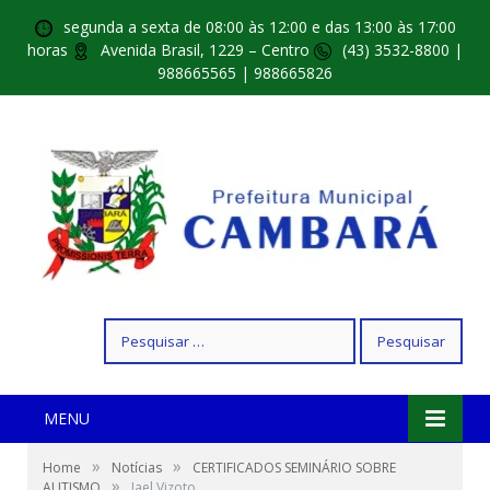
segunda a sexta de 08:00 às 12:00 e das 13:00 às 17:00
horas
Avenida Brasil, 1229 – Centro
(43) 3532-8800 |
988665565 | 988665826
Pesquisar
por:
MENU
»
»
Home
Notícias
CERTIFICADOS SEMINÁRIO SOBRE
»
AUTISMO
Jael Vizoto