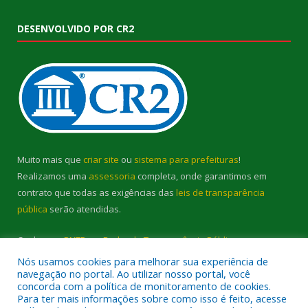
DESENVOLVIDO POR CR2
Muito mais que
criar site
ou
sistema para prefeituras
!
Realizamos uma
assessoria
completa, onde garantimos em
contrato que todas as exigências das
leis de transparência
pública
serão atendidas.
Conheça o
PNTP
e o
Radar da Transparência Pública
Nós usamos cookies para melhorar sua experiência de
navegação no portal. Ao utilizar nosso portal, você
concorda com a política de monitoramento de cookies.
Para ter mais informações sobre como isso é feito, acesse