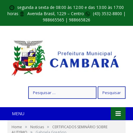
segunda a sexta de 08:00 às 12:00 e das 13:00 às 17:00
horas
Avenida Brasil, 1229 – Centro
(43) 3532-8800 |
988665565 | 988665826
Pesquisar
por:
MENU
»
»
Home
Notícias
CERTIFICADOS SEMINÁRIO SOBRE
»
AUTISMO
Gabriela Gregório