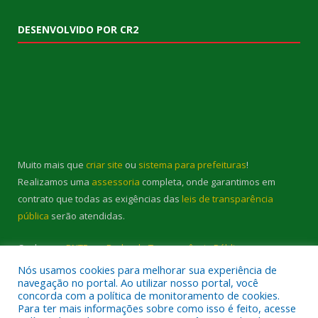
DESENVOLVIDO POR CR2
Muito mais que
criar site
ou
sistema para prefeituras
!
Realizamos uma
assessoria
completa, onde garantimos em
contrato que todas as exigências das
leis de transparência
pública
serão atendidas.
Conheça o
PNTP
e o
Radar da Transparência Pública
Nós usamos cookies para melhorar sua experiência de
navegação no portal. Ao utilizar nosso portal, você
concorda com a política de monitoramento de cookies.
Para ter mais informações sobre como isso é feito, acesse