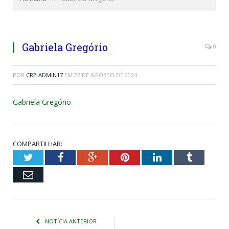
Gabriela Gregório
0
POR
CR2-ADMIN17
EM
27 DE AGOSTO DE 2024
Gabriela Gregório
COMPARTILHAR:
Twitter
Facebook
Google+
Pinterest
LinkedIn
Tumblr
Email
NOTÍCIA ANTERIOR