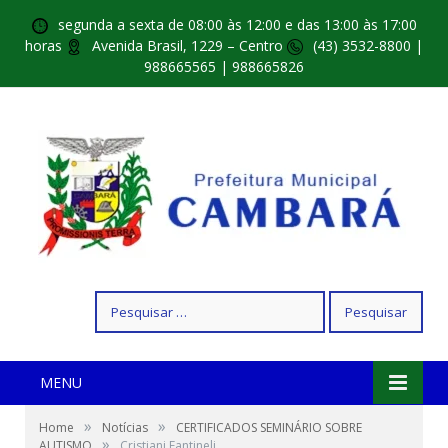
segunda a sexta de 08:00 às 12:00 e das 13:00 às 17:00
horas
Avenida Brasil, 1229 – Centro
(43) 3532-8800 |
988665565 | 988665826
Pesquisar
por:
MENU
»
»
Home
Notícias
CERTIFICADOS SEMINÁRIO SOBRE
»
AUTISMO
Cristiani Fantineli