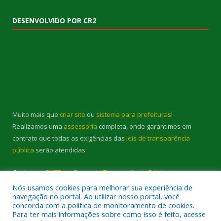
DESENVOLVIDO POR CR2
Muito mais que
criar site
ou
sistema para prefeituras
!
Realizamos uma
assessoria
completa, onde garantimos em
contrato que todas as exigências das
leis de transparência
pública
serão atendidas.
Conheça o
PNTP
e o
Radar da Transparência Pública
Nós usamos cookies para melhorar sua experiência de
navegação no portal. Ao utilizar nosso portal, você
concorda com a política de monitoramento de cookies.
Para ter mais informações sobre como isso é feito, acesse